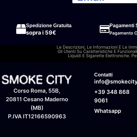
Spedizione Gratuita
Pagamenti S
sopra i 59€
Pagamento Cr
Le Descrizioni, Le Informazioni E Le Im
Gli Utenti Su Caratteristiche E Funziona
Liquidi E Sigarette Elettroniche. 
Contatti
info@smokecity.
Corso Roma, 55B,
+39 348 868
20811 Cesano Maderno
9061
(MB)
Whatsapp
P.IVA IT‭12166590963‬