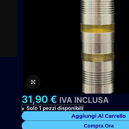
Clicca per ingrandire
31,90
€
IVA INCLUSA
Solo 1 pezzi disponibili
Aggiungi Al Carrello
Compra Ora