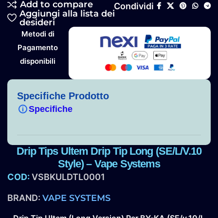
Add to compare
Condividi
Aggiungi alla lista dei
desideri
Metodi di
Pagamento
disponibili
Specifiche Prodotto
Specifiche
Drip Tips Ultem Drip Tip Long (SE/L/V.10
Style) – Vape Systems
COD:
VSBKULDTL0001
BRAND:
VAPE SYSTEMS
Drip Tip Ultem (Long Version) Per BY-KA (SE/v.10/L