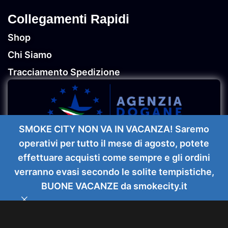
Collegamenti Rapidi
Shop
Chi Siamo
Tracciamento Spedizione
SMOKE CITY NON VA IN VACANZA! Saremo
operativi per tutto il mese di agosto, potete
Drip Tips
effettuare acquisti come sempre e gli ordini
Ultem Drip
verranno evasi secondo le solite tempistiche,
11,90
€
Tip Long
Solo 2
0
pezzi
(SE/L/V.10
Aggiung
IVA
BUONE VACANZE da smokecity.it
VENDITA VIETATA AI MINORI DI 18 ANNI
disponibili
Style) –
onfronta
Lista dei desideri
Carrello
INCLUSA
Co
Vape
Systems