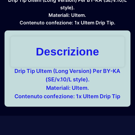
style).
Materiali:
Ultem.
Contenuto confezione:
1x Ultem Drip Tip.
Descrizione
Drip Tip Ultem (Long Version) Per BY-KA
(SE/v.10/L style).
Materiali:
Ultem.
Contenuto confezione:
1x Ultem Drip Tip