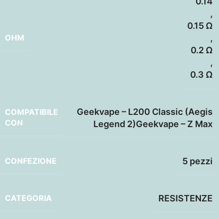
0.14
,
0.15 Ω
OHM
,
0.2 Ω
,
0.3 Ω
Geekvape – L200 Classic (Aegis
COMPATIBILE
CON
Legend 2)Geekvape – Z Max
CONFEZIONE
5 pezzi
CATEGORIA
RESISTENZE