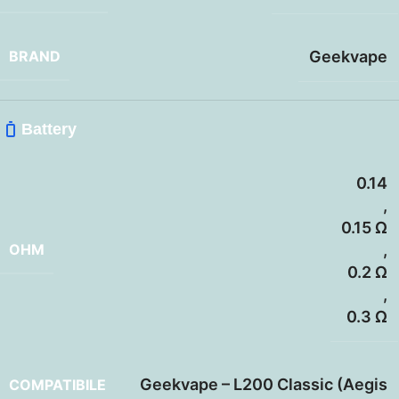
BRAND
Geekvape
Battery
0.14
,
0.15 Ω
OHM
,
0.2 Ω
,
0.3 Ω
Geekvape – L200 Classic (Aegis
COMPATIBILE