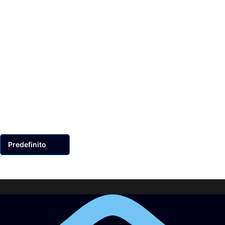
0
0
0
0
0
Solamente clienti che hanno effettuato l'accesso
ed hanno acquistato questo prodotto possono
lasciare una recensione.
Recensioni
Ancora non ci sono recensioni.