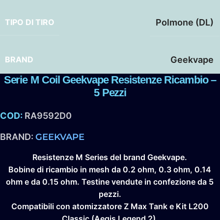
TIPO DI TIRO
Polmone (DL)
BRAND
Geekvape
Serie M Coil Geekvape Resistenze Ricambio –
5 Pezzi
COD:
RA9592D0
BRAND:
GEEKVAPE
Resistenze
M Series
del brand
Geekvape.
Bobine di ricambio in mesh da
0.2 ohm, 0.3 ohm, 0.14
ohm
e
da 0.15 ohm
.
Testine vendute in confezione da 5
pezzi.
Compatibili con atomizzatore
Z Max Tank e Kit L200
Classic (Aegis Legend 2)
.