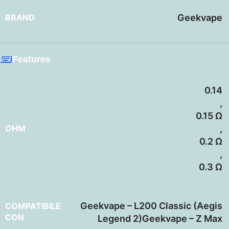
BRAND
Geekvape
Features
0.14
,
0.15 Ω
OHM
,
0.2 Ω
,
0.3 Ω
Geekvape – L200 Classic (Aegis
COMPATIBILE
CON
Legend 2)Geekvape – Z Max