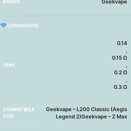
BRAND
Geekvape
Connectivity
0.14
,
0.15 Ω
OHM
,
0.2 Ω
,
0.3 Ω
Geekvape – L200 Classic (Aegis
COMPATIBILE
CON
Legend 2)Geekvape – Z Max