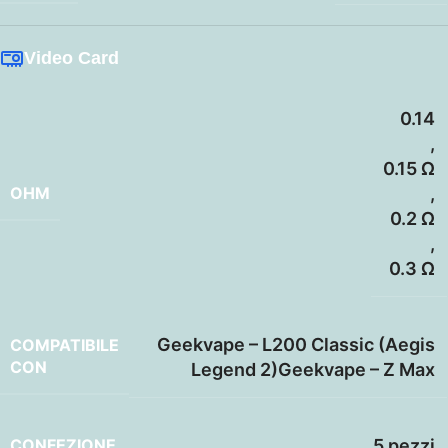
Video Card
0.14
,
0.15 Ω
OHM
,
0.2 Ω
,
0.3 Ω
Geekvape – L200 Classic (Aegis
COMPATIBILE
CON
Legend 2)Geekvape – Z Max
CONFEZIONE
5 pezzi