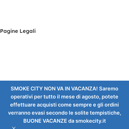
Our contacts
Delivery & Return
Outlet
Pagine Legali
Blog
Our contacts
Promotions
Stores
Delivery & Return
SMOKE CITY NON VA IN VACANZA! Saremo
Download App On Mobile:
operativi per tutto il mese di agosto, potete
effettuare acquisti come sempre e gli ordini
15% discount on your first purchase
Serie M
Coil
verranno evasi secondo le solite tempistiche,
20,00
€
Seleziona
Compra
Geekvape
0
IVA
BUONE VACANZE da smokecity.it
Resistenze
Opzioni
Ora
onfronta
Lista dei desideri
Carrello
INCLUSA
Ricambio