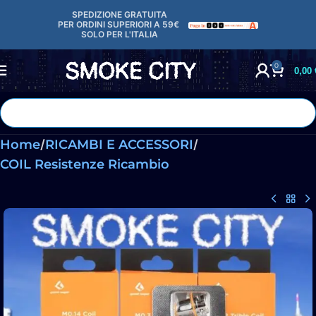
contenuto
SPEDIZIONE GRATUITA
PER ORDINI SUPERIORI A 59€
SOLO
PER L'ITALIA
0
0,00
Home
RICAMBI E ACCESSORI
COIL Resistenze Ricambio