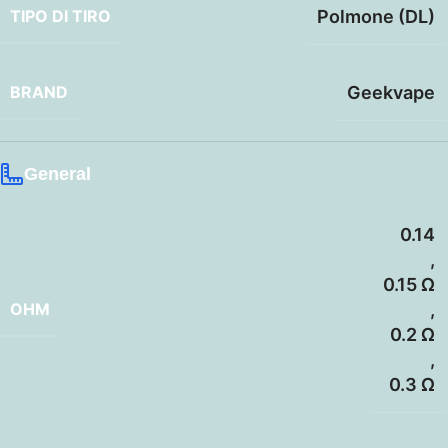
TIPO DI TIRO
Polmone (DL)
BRAND
Geekvape
General
0.14
,
0.15 Ω
OHM
,
0.2 Ω
,
0.3 Ω