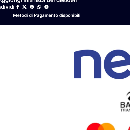
Aggiungi alla lista dei desideri
dividi
Metodi di Pagamento disponibili