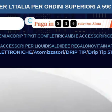
ER L'ITALIA PER ORDINI SUPERIORI A 5
EMI AIO
DRIP TIP
KIT COMPLETI
RICAMBI E ACCESSORI
RIG
 ACCESSORI PER LIQUIDI
SALDI
IDEE REGALO
NOVITÀ
IN A
ELETTRONICHE
Atomizzatori
DRIP TIP
Drip Tip 5