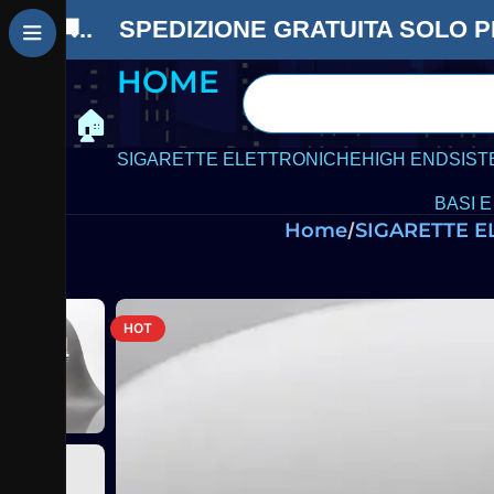
contenuto
🚚.. SPEDIZIONE GRATUITA SOLO
P
HOME
🏠
SIGARETTE ELETTRONICHE
HIGH END
SIST
BASI E
Home
SIGARETTE 
HOT