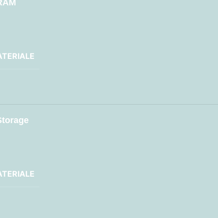
RAM
TERIALE
Storage
TERIALE