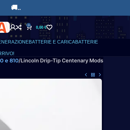
9€ 🚚..
0
0,00
€
ENERAZIONE
BATTERIE E CARICABATTERIE
RRIVO!
10 e 810
Lincoln Drip-Tip Centenary Mods