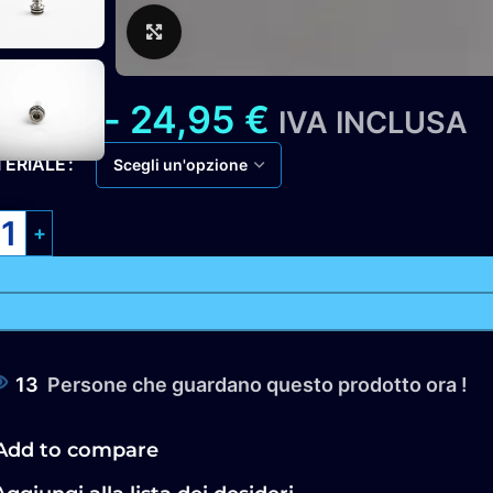
Clicca per ingrandire
7,45
€
-
24,95
€
IVA INCLUSA
ERIALE
13
Persone che guardano questo prodotto ora !
Add to compare