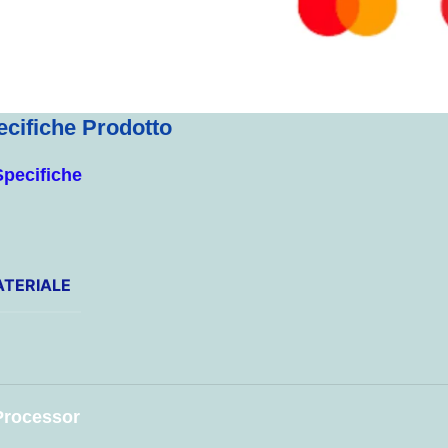
ecifiche Prodotto
Specifiche
TERIALE
Processor