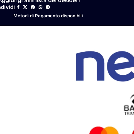
Aggiungi alla lista dei desideri
dividi
Metodi di Pagamento disponibili