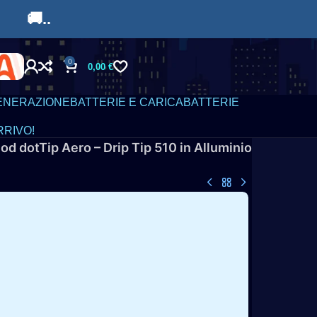
9€ 🚚..
0
0,00
€
ENERAZIONE
BATTERIE E CARICABATTERIE
RRIVO!
d dotTip Aero – Drip Tip 510 in Alluminio