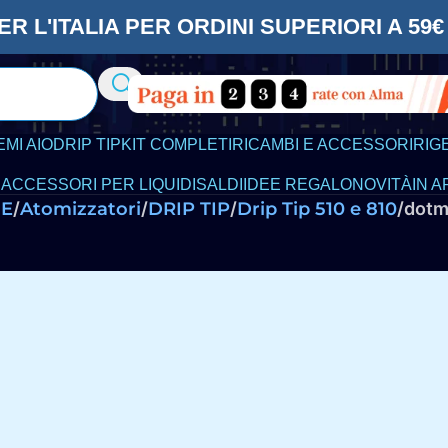
ER L'ITALIA PER ORDINI SUPERIORI A 5
EMI AIO
DRIP TIP
KIT COMPLETI
RICAMBI E ACCESSORI
RIG
 ACCESSORI PER LIQUIDI
SALDI
IDEE REGALO
NOVITÀ
IN A
HE
Atomizzatori
DRIP TIP
Drip Tip 510 e 810
dotmo