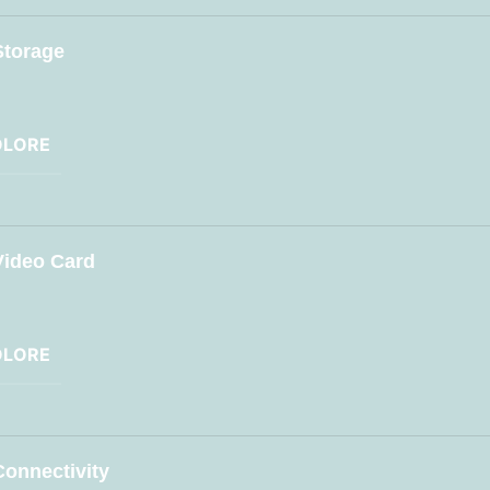
Storage
OLORE
Video Card
OLORE
Connectivity