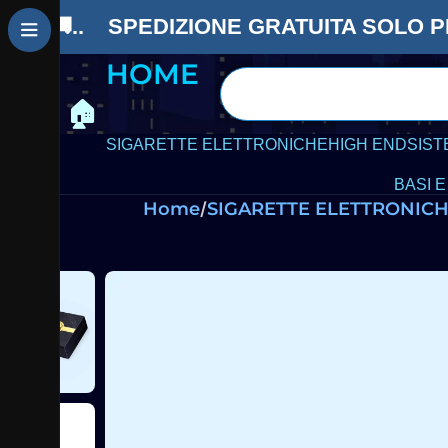
contenuto
🚚.. SPEDIZIONE GRATUITA SOLO
P
HOME
🏠
SIGARETTE ELETTRONICHE
HIGH END
SIST
BASI E
Home
SIGARETTE ELETTRONIC