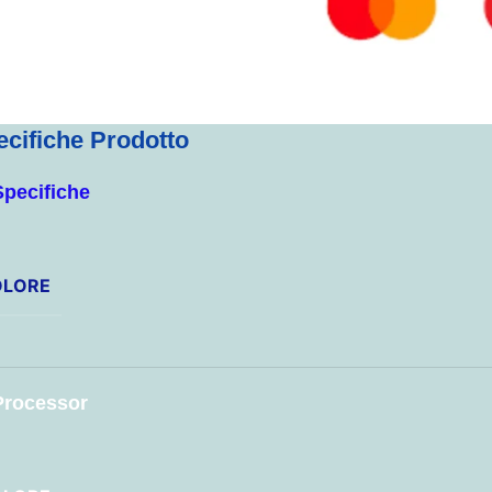
ecifiche Prodotto
Specifiche
OLORE
Processor