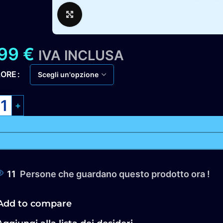
Clicca per ingrandire
,99
€
IVA INCLUSA
LORE
11
Persone che guardano questo prodotto ora !
Add to compare