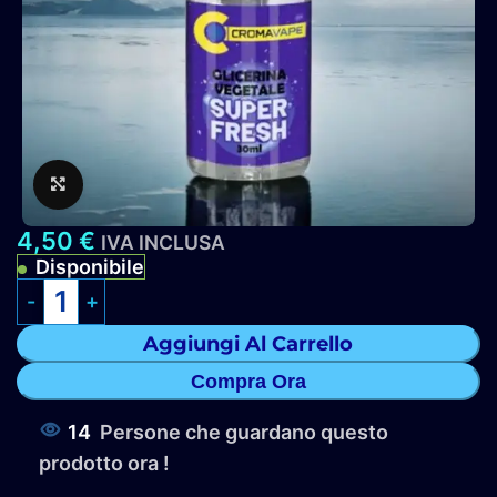
Clicca per ingrandire
4,50
€
IVA INCLUSA
Disponibile
Aggiungi Al Carrello
Compra Ora
14
Persone che guardano questo
prodotto ora !