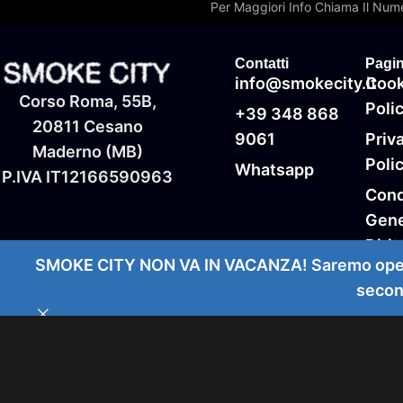
Per Maggiori Info Chiama Il Nume
Contatti
Pagin
info@smokecity.it
Cook
Corso Roma, 55B,
Poli
+39 348 868
20811 Cesano
9061
Priv
Maderno (MB)
Poli
Whatsapp
P.IVA IT‭12166590963‬
Cond
Gene
Dirit
SMOKE CITY NON VA IN VACANZA! Saremo operativ
Rece
secon
Gara
Resi