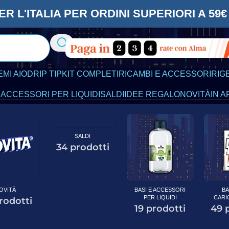
ER L'ITALIA PER ORDINI SUPERIORI A 5
EMI AIO
DRIP TIP
KIT COMPLETI
RICAMBI E ACCESSORI
RIG
 ACCESSORI PER LIQUIDI
SALDI
IDEE REGALO
NOVITÀ
IN A
tati
SALDI
34 prodotti
OVITÀ
BASI E ACCESSORI
BA
PER LIQUIDI
CARI
rodotti
19 prodotti
49 