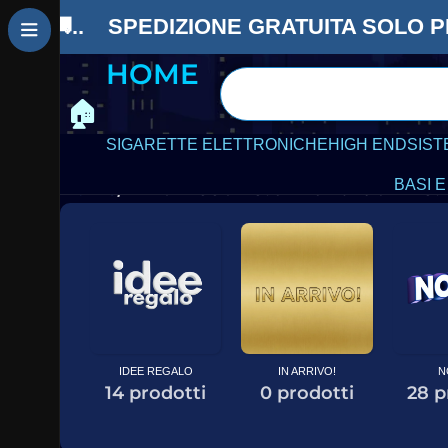
contenuto
🚚.. SPEDIZIONE GRATUITA SOLO
P
HOME
🏠
SIGARETTE ELETTRONICHE
HIGH END
SIST
BASI E
Home
VAPORESSO
Visualizzazione di 2 risul
IDEE REGALO
IN ARRIVO!
N
14 prodotti
0 prodotti
28 p