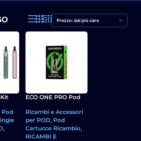
SO
Kit
ECO ONE PRO Pod
0mAh
Ricambio Vaporesso
,
Pod
Ricambi e Accessori
4 Pezzi
ingle
per POD
,
Pod
D
,
Cartucce Ricambio
,
RICAMBI E