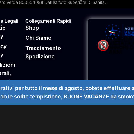
ro Verde 800554088 Dell'Istituto Superiore Di Sanità.
e Legali
Collegamenti Rapidi
ie
Shop
cy
Chi Siamo
VENDITA
VIETATA 
acy
MINORI D
Tracciamento
ANNI
cy
Spedizione
izioni
rali,
to di
i per tutto il mese di agosto, potete effettuare ac
sso,
do le solite tempistiche, BUONE VACANZE da smokec
nzia e