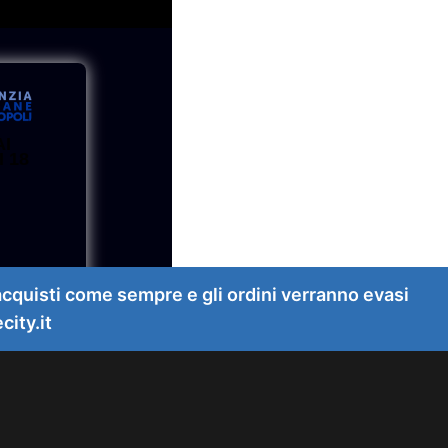
AI
I 18
quisti come sempre e gli ordini verranno evasi
ity.it