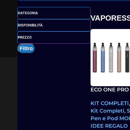
CATEGORIA
VAPORES
DISPONIBILITÀ
PREZZO
Filtro
ECO ONE PRO 
Pod Mod 140
KIT COMPLETI
Vaporesso
Kit Completi
,
S
Pen e Pod MO
IDEE REGALO