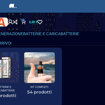
9€ 🚚..
0
0,00
€
ENERAZIONE
BATTERIE E CARICABATTERIE
RRIVO!
____
A
0 prodotti
118
TTERIE E
KIT COMPLETI
CABATTERIE
54 prodotti
prodotti